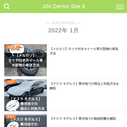
JIN Demo Site 6
― ARCHIVES ―
2022年 1月
お金を稼ぐ
【メルカリ】タイヤ付きホイール等大型物の発送
方法
クルマ
【テスラ モデル３】寒冷地での弱点と対処方法を
解説
クルマ
【テスラ モデル３】寒冷地での航続距離を解説