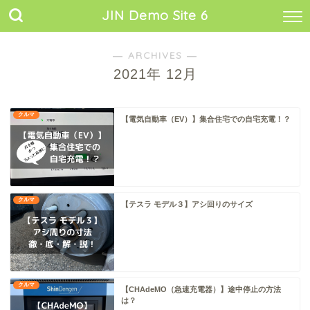
JIN Demo Site 6
― ARCHIVES ―
2021年 12月
クルマ
【電気自動車（EV）】集合住宅での自宅充電！？
クルマ
【テスラ モデル３】アシ回りのサイズ
クルマ
【CHAdeMO（急速充電器）】途中停止の方法
は？