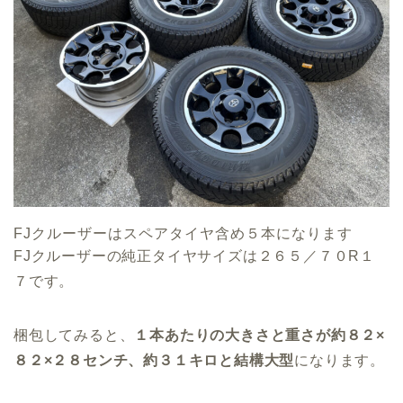
FJクルーザーはスペアタイヤ含め５本になります
FJクルーザーの純正タイヤサイズは２６５／７０R１
７です。
梱包してみると、
１本あたりの大きさと重さが約８２×
８２×２８センチ、約３１キロと結構大型
になります。