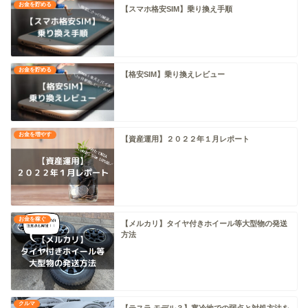
お金を貯める
【スマホ格安SIM】乗り換え手順
お金を貯める
【格安SIM】乗り換えレビュー
お金を増やす
【資産運用】２０２２年１月レポート
お金を稼ぐ
【メルカリ】タイヤ付きホイール等大型物の発送
方法
クルマ
【テスラ モデル３】寒冷地での弱点と対処方法を