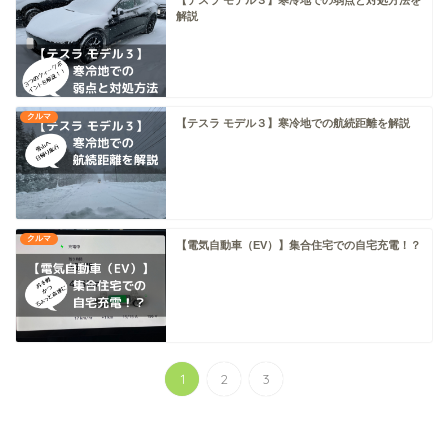
解説
クルマ
【テスラ モデル３】寒冷地での航続距離を解説
クルマ
【電気自動車（EV）】集合住宅での自宅充電！？
1
2
3