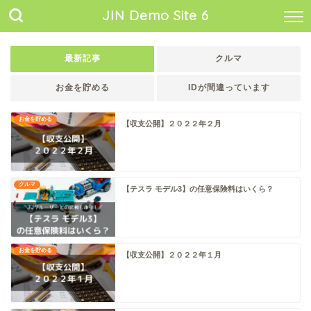
JIN Demo Site 6
最新記事
クルマ
お金を貯める
IDが間違っています
お金を貯める
【収支公開】２０２２年２月
クルマ
【テスラ モデル3】の任意保険料はいくら？
お金を貯める
【収支公開】２０２２年１月